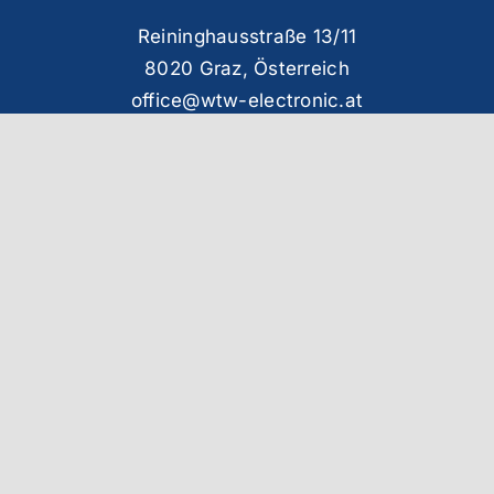
Reininghausstraße 13/11
8020 Graz, Österreich
office@wtw-electronic.at
+43-316-890307
Jetzt anfragen
Route planen
Standort Weimar (DE)
Innere Ortsstraße 11
99428 Grammetal, OT Troistedt