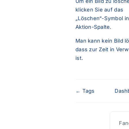
Um ein Bild zu lösch
klicken Sie auf das
„Löschen“-Symbol in
Aktion-Spalte.
Man kann kein Bild l
dass zur Zeit in Ve
ist.
Navigation
← Tags
Dash
Fan