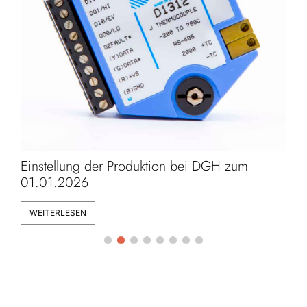
Lange Nacht der Forschung
WEITERLESEN
W