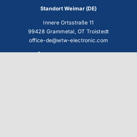
Standort Weimar (DE)
Innere Ortsstraße 11
99428 Grammetal, OT Troistedt
office-de@wtw-electronic.com
+49-3643-8148849
Jetzt anfragen
Route planen